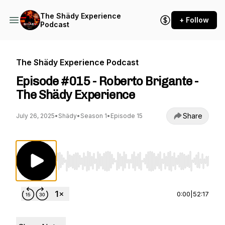
The Shädy Experience
+ Follow
Podcast
The Shädy Experience Podcast
Episode #015 - Roberto Brigante -
The Shädy Experience
Share
July 26, 2025
•
Shädy
•
Season 1
•
Episode 15
Use Left/Right to seek, Home/End to jump to st
0:00
|
52:17