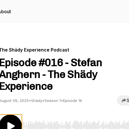
About
The Shädy Experience Podcast
Episode #016 - Stefan
Anghern - The Shädy
Experience
S
August 09, 2025
•
Shädy
•
Season 1
•
Episode 16