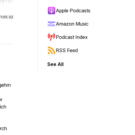
r end. Hold shift to jump forward or backward.
Apple Podcasts
|
1:05:32
Amazon Music
Podcast Index
RSS Feed
See All
gehrn
er
ich
urch