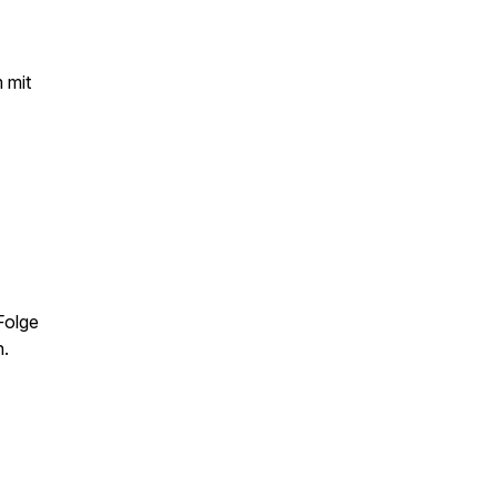
 mit
Folge
n.