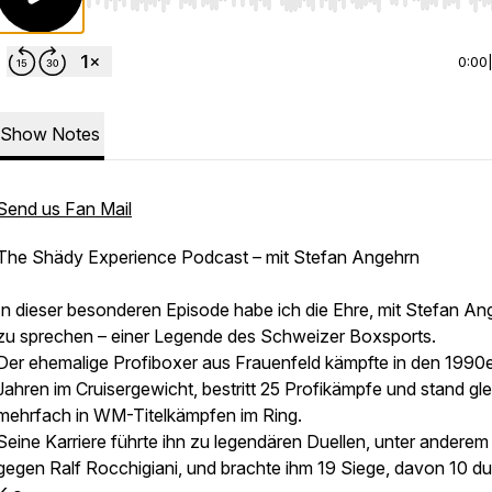
Use Left/Right to seek, Home/End to jump to start o
0:00
Show Notes
Send us Fan Mail
The Shädy Experience Podcast – mit Stefan Angehrn
In dieser besonderen Episode habe ich die Ehre, mit Stefan An
zu sprechen – einer Legende des Schweizer Boxsports.
Der ehemalige Profiboxer aus Frauenfeld kämpfte in den 1990
Jahren im Cruisergewicht, bestritt 25 Profikämpfe und stand gle
mehrfach in WM-Titelkämpfen im Ring.
Seine Karriere führte ihn zu legendären Duellen, unter anderem
gegen Ralf Rocchigiani, und brachte ihm 19 Siege, davon 10 d